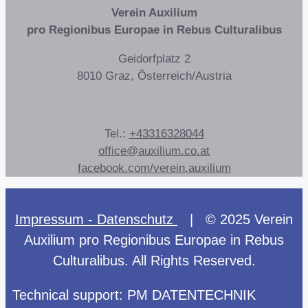
Verein Auxilium
pro Regionibus Europae in Rebus Culturalibus
Geidorfplatz 2
8010 Graz, Österreich/Austria
Tel.:
+43316328044
office@auxilium.co.at
facebook.com/verein.auxilium
Impressum - Datenschutz
| © 2025 Verein
Auxilium pro Regionibus Europae in Rebus
Culturalibus. All Rights Reserved.
Technical support: PM DATENTECHNIK