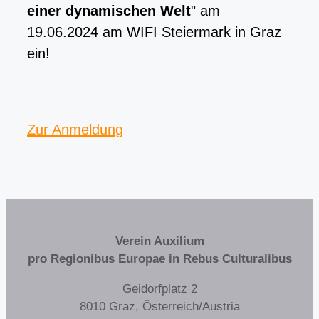
einer dynamischen Welt
" am
19.06.2024 am WIFI Steiermark in Graz
ein!
Zur Anmeldung
Verein Auxilium
pro Regionibus Europae in Rebus Culturalibus
Geidorfplatz 2
8010 Graz, Österreich/Austria