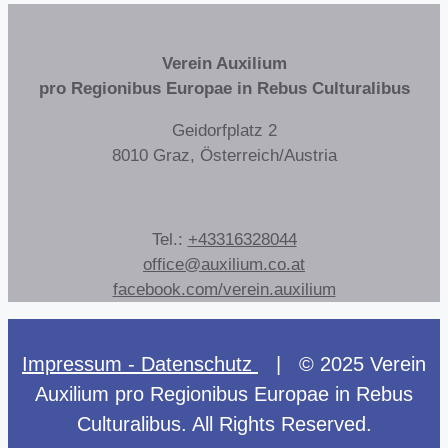
Verein Auxilium
pro Regionibus Europae in Rebus Culturalibus
Geidorfplatz 2
8010 Graz, Österreich/Austria
Tel.:
+43316328044
office@auxilium.co.at
facebook.com/verein.auxilium
Impressum - Datenschutz
| © 2025 Verein
Auxilium pro Regionibus Europae in Rebus
Culturalibus. All Rights Reserved.