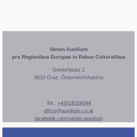
Verein Auxilium
pro Regionibus Europae in Rebus Culturalibus
Geidorfplatz 2
8010 Graz, Österreich/Austria
Tel.:
+43316328044
office@auxilium.co.at
facebook.com/verein.auxilium