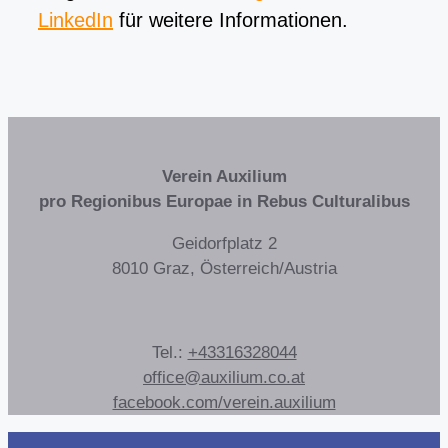
LinkedIn
für weitere Informationen.
Verein Auxilium
pro Regionibus Europae in Rebus Culturalibus
Geidorfplatz 2
8010 Graz, Österreich/Austria
Tel.:
+43316328044
office@auxilium.co.at
facebook.com/verein.auxilium